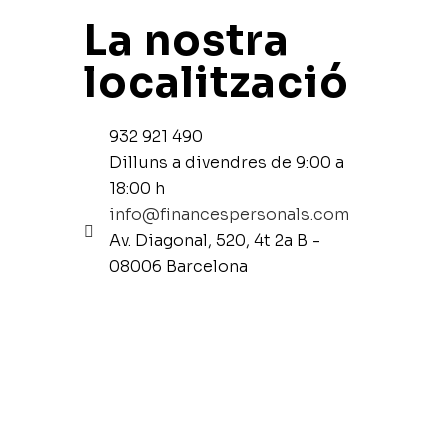
La nostra
localització
932 921 490
Dilluns a divendres de 9:00 a
18:00 h
info@financespersonals.com
Av. Diagonal, 520, 4t 2a B -
08006 Barcelona
TÉ ALGUNA PREGUNTA MÉS?
No dubti a escriure'ns un