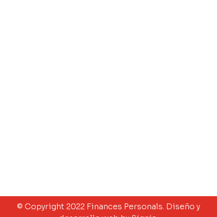
Empresa
Fondos de inversión
Otros productos
Nuestros clientes
Metodología
Contacto
Legal
Aviso legal
Política de Privacidad
Política de Cookies
© Copyright 2022 Finances Personals. Diseño y